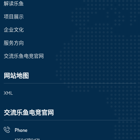
解读乐鱼
项目展示
企业文化
服务方向
交流乐鱼电竞官网
网站地图
XML
交流乐鱼电竞官网
Phone