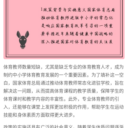
体育教师数量短缺，尤其是缺乏专业的体育教育人才，成为
制约中小学体育教育发展的一个重要因素。为了填补这一空
白，国家体育总局通过推动体育教师常态化进驻学校，旨在
解决这一问题，从而提高体育课程的教学质量，保障学生的
体育课时和教学内容的丰富性。此外，专业体育教师的引
入，还能够在课堂上发挥更加积极的作用，帮助学生在运动
技能和身体素质方面取得更大进步。
政策的实施还具有广泛的社会意义。随着学生体质问题逐渐