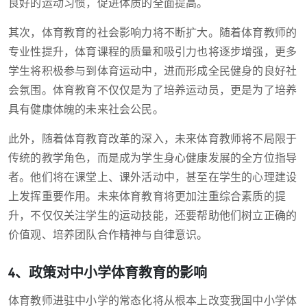
良好的运动习惯，促进体质的全面提高。
其次，体育教育的社会影响力将不断扩大。随着体育教师的
专业性提升，体育课程的质量和吸引力也将逐步增强，更多
学生将积极参与到体育运动中，进而形成全民健身的良好社
会氛围。体育教育不仅仅是为了培养运动员，更是为了培养
具有健康体魄的未来社会公民。
此外，随着体育教育改革的深入，未来体育教师将不局限于
传统的教学角色，而是成为学生身心健康发展的全方位指导
者。他们将在课堂上、课外活动中，甚至在学生的心理建设
上发挥重要作用。未来体育教育将更加注重综合素质的提
升，不仅仅关注学生的运动技能，还要帮助他们树立正确的
价值观、培养团队合作精神与自律意识。
4、政策对中小学体育教育的影响
体育教师进驻中小学的常态化将从根本上改变我国中小学体