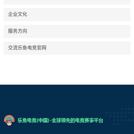
企业文化
服务方向
交流乐鱼电竞官网