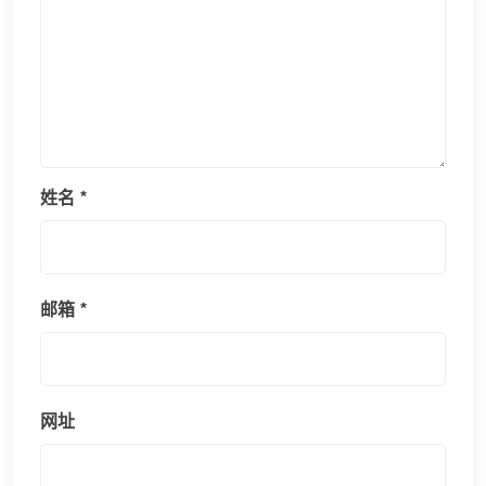
姓名
*
邮箱
*
网址