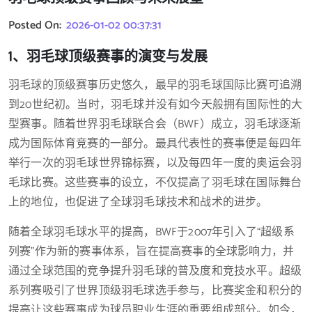
Posted On:
2026-01-02 00:37:31
1、羽毛球顶级赛事的演变与发展
羽毛球的顶级赛事历史悠久，最早的羽毛球国际比赛可追溯
到20世纪初。当时，羽毛球并没有如今天般拥有国际性的大
型赛事。随着世界羽毛球联合会（BWF）成立，羽毛球逐渐
成为国际体育竞赛的一部分。最具代表性的赛事便是每四年
举行一次的羽毛球世界锦标赛，以及每四年一度的奥运会羽
毛球比赛。这些赛事的设立，不仅提高了羽毛球在国际舞台
上的地位，也促进了全球羽毛球技术和战术的进步。
随着全球羽毛球水平的提高，BWF于2007年引入了“超级系
列赛”作为新的赛事体系，旨在提高赛事的全球影响力，并
通过全球范围的竞争提升羽毛球的普及度和竞技水平。超级
系列赛吸引了世界顶级羽毛球选手参与，比赛奖金和积分的
提高让这些赛事成为球员职业生涯的重要组成部分。如今，