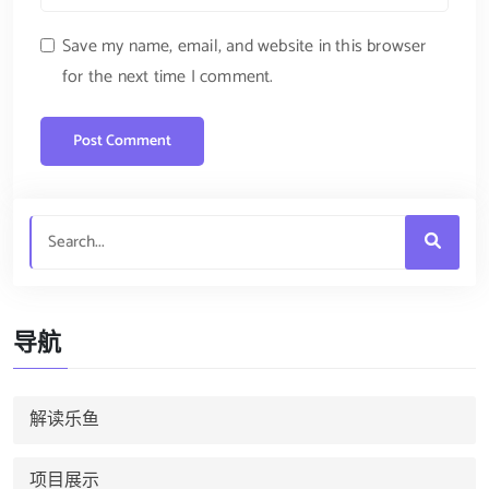
Save my name, email, and website in this browser
for the next time I comment.
导航
解读乐鱼
项目展示