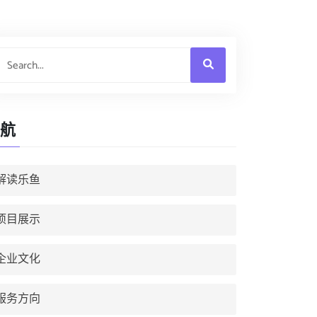
航
解读乐鱼
项目展示
企业文化
服务方向