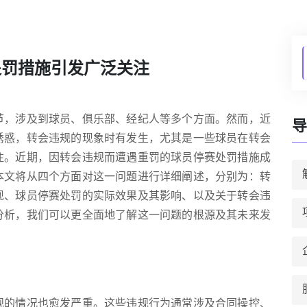
处罚措施引发广泛关注
节，涉及到球员、俱乐部、经纪人等多个方面。然而，近
导
诱惑，转会违规的现象时有发生，尤其是一些球员在转会
注。近期，因转会违规而遭遇重罚的球员停赛处罚措施成
本文将从四个方面对这一问题进行详细阐述，分别为：转
现、球员停赛处罚的实际效果及其影响、以及关于转会违
分析，我们可以更全面地了解这一问题的根源及其未来发
规的情况也愈发严重。这些违规行为通常涉及合同操控、