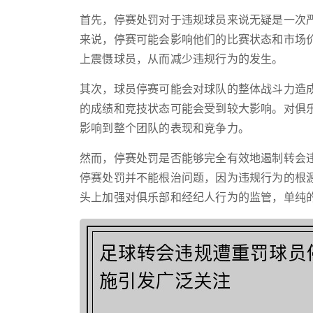
首先，停赛处罚对于违规球员来说无疑是一次
来说，停赛可能会影响他们的比赛状态和市场
上震慑球员，从而减少违规行为的发生。
其次，球员停赛可能会对球队的整体战斗力造
的成绩和竞技状态可能会受到较大影响。对俱
影响到整个团队的表现和竞争力。
然而，停赛处罚是否能够完全有效地遏制转会
停赛处罚并不能根治问题，因为违规行为的根
头上加强对俱乐部和经纪人行为的监管，单纯