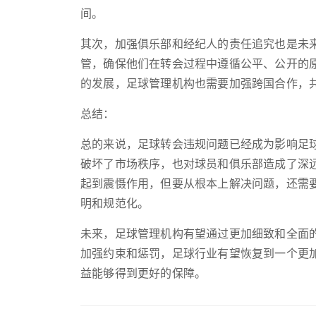
间。
其次，加强俱乐部和经纪人的责任追究也是未
管，确保他们在转会过程中遵循公平、公开的
的发展，足球管理机构也需要加强跨国合作，
总结：
总的来说，足球转会违规问题已经成为影响足
破坏了市场秩序，也对球员和俱乐部造成了深
起到震慑作用，但要从根本上解决问题，还需
明和规范化。
未来，足球管理机构有望通过更加细致和全面
加强约束和惩罚，足球行业有望恢复到一个更
益能够得到更好的保障。