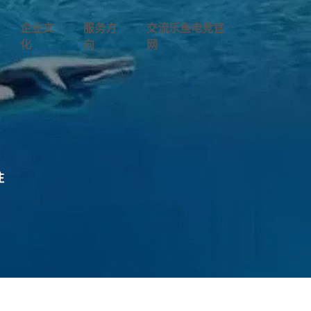
企业文
服务方
交流乐鱼电竞官
化
向
网
注