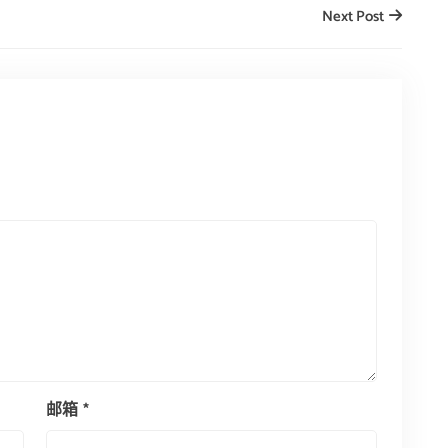
Next Post
邮箱
*