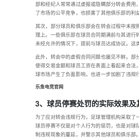
部和经纪人常常通过虚报或隐瞒部分转会费用
了市场的公平竞争，也损害了其他俱乐部的利
其次，部分球员和俱乐部会在转会过程中未按
理上。一些俱乐部在球员合同期满前与其进行
未经允许的情况下，提前与球员达成协议。这
此外，转会中的虚假合同问题也屡见不鲜。部
使得交易金额和球员工资在表面上看起来合法
球市场产生了负面影响，也进一步加剧了违规
乐鱼电竞官网
3、球员停赛处罚的实际效果及
为了应对转会违规行为，足球管理机构采取了
球员停赛不仅是对个人行为的惩罚，也是对球
制违规现象的蔓延，并警示其他球员和俱乐部