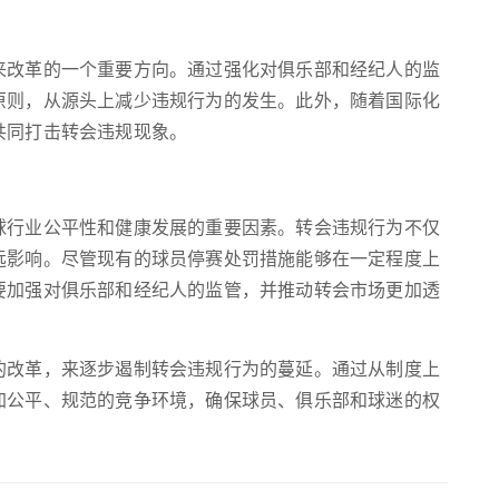
来改革的一个重要方向。通过强化对俱乐部和经纪人的监
原则，从源头上减少违规行为的发生。此外，随着国际化
共同打击转会违规现象。
球行业公平性和健康发展的重要因素。转会违规行为不仅
远影响。尽管现有的球员停赛处罚措施能够在一定程度上
要加强对俱乐部和经纪人的监管，并推动转会市场更加透
的改革，来逐步遏制转会违规行为的蔓延。通过从制度上
加公平、规范的竞争环境，确保球员、俱乐部和球迷的权