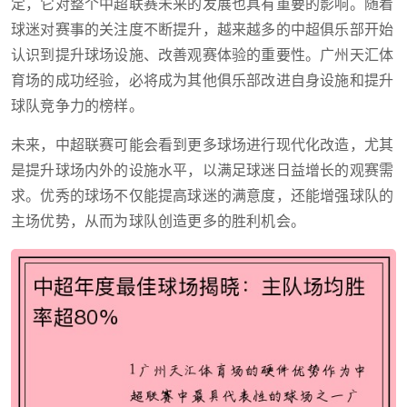
定，它对整个中超联赛未来的发展也具有重要的影响。随着
球迷对赛事的关注度不断提升，越来越多的中超俱乐部开始
认识到提升球场设施、改善观赛体验的重要性。广州天汇体
育场的成功经验，必将成为其他俱乐部改进自身设施和提升
球队竞争力的榜样。
未来，中超联赛可能会看到更多球场进行现代化改造，尤其
是提升球场内外的设施水平，以满足球迷日益增长的观赛需
求。优秀的球场不仅能提高球迷的满意度，还能增强球队的
主场优势，从而为球队创造更多的胜利机会。