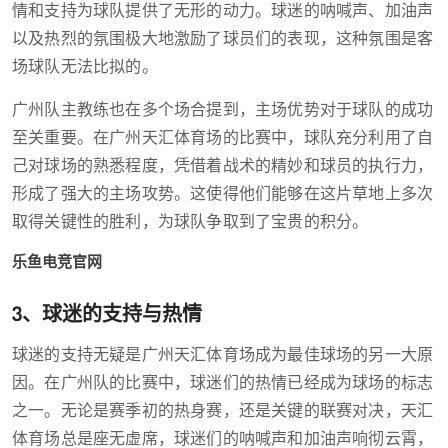
情和支持为球队提供了无形的动力。球迷的呐喊声、加油声
以及热烈的氛围极大地激励了球员们的表现，这种氛围是客
场球队无法比拟的。
广州队主教练也在多个场合提到，主场优势对于球队的成功
至关重要。在广州天汇体育场的比赛中，球队充分利用了自
己对球场的熟悉程度，凭借着战术的精妙和球员的执行力，
形成了强大的主场攻势。这使得他们能够在这片草地上多次
取得关键性的胜利，为球队争取到了宝贵的积分。
乐鱼电竞官网
3、球迷的支持与热情
球迷的支持无疑是广州天汇体育场成为最佳球场的另一大原
因。在广州队的比赛中，球迷们的热情已经成为球场的标志
之一。无论是赛季初的热身赛，还是关键的联赛对决，天汇
体育场总是座无虚席，球迷们的呐喊声和加油声响彻云霄，