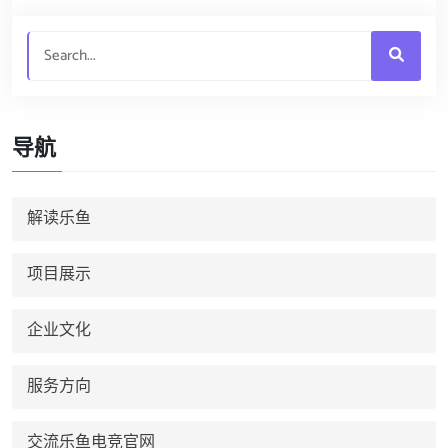
导航
解读乐鱼
项目展示
企业文化
服务方向
交流乐鱼电竞官网