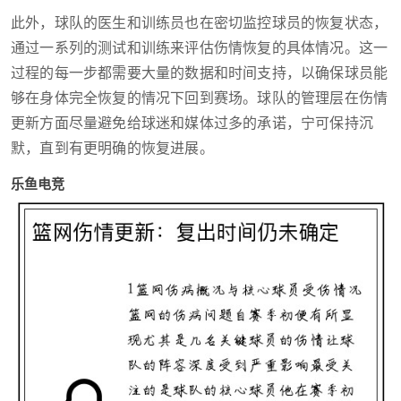
此外，球队的医生和训练员也在密切监控球员的恢复状态，
通过一系列的测试和训练来评估伤情恢复的具体情况。这一
过程的每一步都需要大量的数据和时间支持，以确保球员能
够在身体完全恢复的情况下回到赛场。球队的管理层在伤情
更新方面尽量避免给球迷和媒体过多的承诺，宁可保持沉
默，直到有更明确的恢复进展。
乐鱼电竞