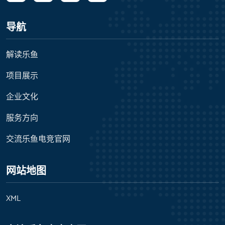
导航
解读乐鱼
项目展示
企业文化
服务方向
交流乐鱼电竞官网
网站地图
XML