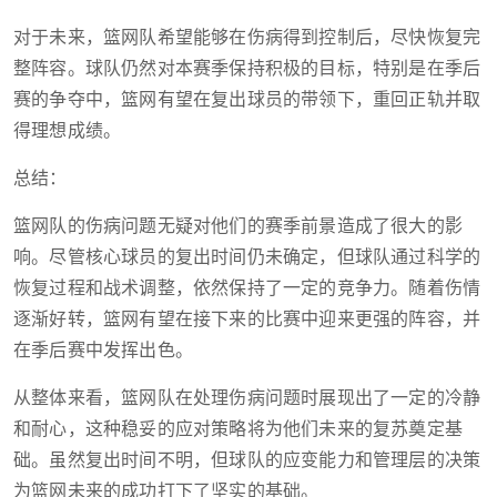
对于未来，篮网队希望能够在伤病得到控制后，尽快恢复完
整阵容。球队仍然对本赛季保持积极的目标，特别是在季后
赛的争夺中，篮网有望在复出球员的带领下，重回正轨并取
得理想成绩。
总结：
篮网队的伤病问题无疑对他们的赛季前景造成了很大的影
响。尽管核心球员的复出时间仍未确定，但球队通过科学的
恢复过程和战术调整，依然保持了一定的竞争力。随着伤情
逐渐好转，篮网有望在接下来的比赛中迎来更强的阵容，并
在季后赛中发挥出色。
从整体来看，篮网队在处理伤病问题时展现出了一定的冷静
和耐心，这种稳妥的应对策略将为他们未来的复苏奠定基
础。虽然复出时间不明，但球队的应变能力和管理层的决策
为篮网未来的成功打下了坚实的基础。