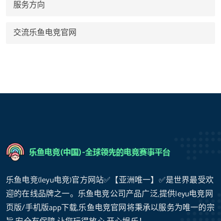
服务方向
交流乐鱼电竞官网
乐鱼电竞(leyu电竞)官方网站✅【亚洲唯一】✅是世界最受欢
迎的在线品牌之一。乐鱼电竞公司产品广泛,提供leyu电竞网
页版/手机版app下载,乐鱼电竞官网将秉承以服务为唯一的宗