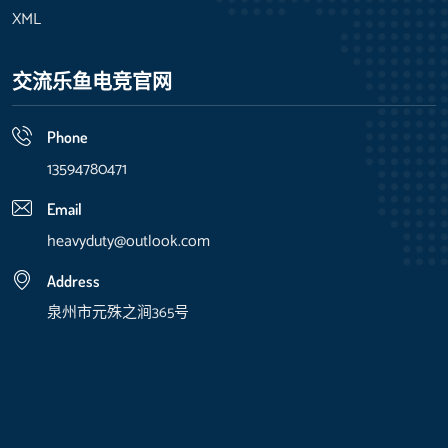
XML
交流乐鱼电竞官网
Phone
13594780471
Email
heavyduty@outlook.com
Address
泉州市元殊之涧365号