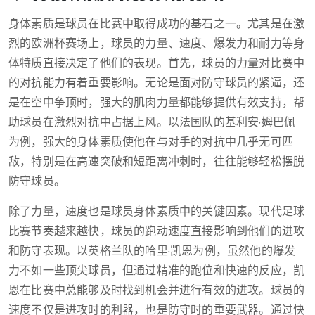
身体素质是球员在比赛中取得成功的基石之一。尤其是在激
烈的欧洲杯赛场上，球员的力量、速度、爆发力和耐力等身
体特质直接决定了他们的表现。首先，球员的力量对比赛中
的对抗能力有着重要影响。无论是面对防守球员的紧逼，还
是在空中争顶时，强大的肌肉力量都能够提供有效支持，帮
助球员在激烈对抗中占据上风。以法国队的基利安·姆巴佩
为例，强大的身体素质使他在与对手的对抗中几乎无可匹
敌，特别是在高速突破和短距离冲刺时，往往能够轻松摆脱
防守球员。
除了力量，速度也是球员身体素质中的关键因素。现代足球
比赛节奏越来越快，球员的跑动速度直接影响到他们的进攻
和防守表现。以英格兰队的哈里·凯恩为例，虽然他的爆发
力不如一些顶尖球员，但通过精准的跑位和快速的反应，凯
恩在比赛中总能够及时找到机会并进行有效的进攻。球员的
速度不仅是进攻时的利器，也是防守时的重要武器。通过快