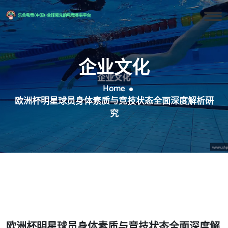
企业文化
Home
欧洲杯明星球员身体素质与竞技状态全面深度解析研
究
欧洲杯明星球员身体素质与竞技状态全面深度解