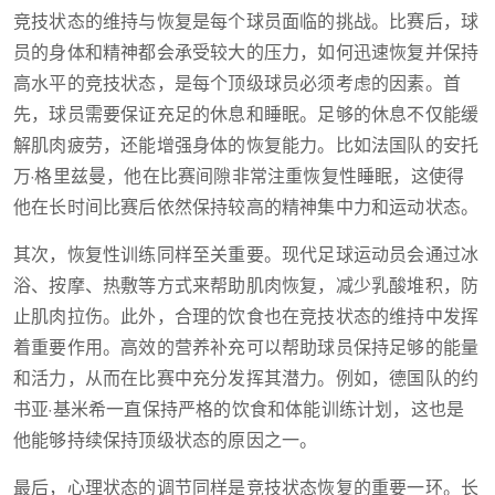
竞技状态的维持与恢复是每个球员面临的挑战。比赛后，球
员的身体和精神都会承受较大的压力，如何迅速恢复并保持
高水平的竞技状态，是每个顶级球员必须考虑的因素。首
先，球员需要保证充足的休息和睡眠。足够的休息不仅能缓
解肌肉疲劳，还能增强身体的恢复能力。比如法国队的安托
万·格里兹曼，他在比赛间隙非常注重恢复性睡眠，这使得
他在长时间比赛后依然保持较高的精神集中力和运动状态。
其次，恢复性训练同样至关重要。现代足球运动员会通过冰
浴、按摩、热敷等方式来帮助肌肉恢复，减少乳酸堆积，防
止肌肉拉伤。此外，合理的饮食也在竞技状态的维持中发挥
着重要作用。高效的营养补充可以帮助球员保持足够的能量
和活力，从而在比赛中充分发挥其潜力。例如，德国队的约
书亚·基米希一直保持严格的饮食和体能训练计划，这也是
他能够持续保持顶级状态的原因之一。
最后，心理状态的调节同样是竞技状态恢复的重要一环。长