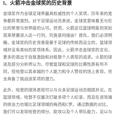
1、火箭冲击金球奖的历史背景
金球奖作为全球足球界最具权威性的个人奖项，历年来的竞
争都异常激烈。对于足球运动员来说，金球奖意味着无与伦
比的荣誉与世界级的认可。然而，火箭这位篮球明星的突如
其来想要进入这一行列，究竟是何缘由？首先，我们必须明
确，金球奖的历史背景是基于足球的传统而设立的，篮球领
域并没有类似的奖项体系。因此，火箭冲击金球奖的言论，
更多的是出于自我激励和对极致个人表现的追求。火箭的球
迷及部分分析师认为，尽管篮球和足球的比赛性质有所不
同，但哈登以其卓越的个人能力和令人赞叹的场上表现，完
全具备了挑战该奖项的潜力。
此外，哈登的球场表现可以与众多足球运动员相提并论。在
篮球领域，哈登不仅屡次打破多项个人纪录，而且在进攻端
的统治力也堪比足球领域的梅西和C罗。通过数据的对比，
我们可以发现哈登的得分、助攻以及个人带队能力，足以与