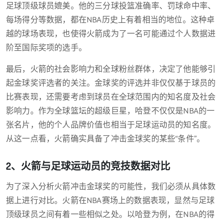
足球顶级球员媲美。他的三分球投篮准确率、罚球命中率、
每场得分等数据，都在NBA历史上有着相当的地位。这种卓
越的球场表现，也使得火箭成为了一名可能通过个人数据进
阶至国际奖项的选手。
最后，火箭的社会影响力和全球粉丝群体，决定了他能够引
起金球奖评选者的关注。金球奖的评选并非仅仅基于球员的
比赛表现，还需要考虑到球员在全球范围内的知名度及社会
影响力。作为全球篮坛的超级巨星，哈登不仅仅是NBA的一
张名片，他的个人品牌价值也相当于足球运动员的知名度。
从这一点看，火箭确实具备了冲击金球奖的某些“条件”。
2、火箭与足球运动员的竞技数据对比
为了深入分析火箭冲击金球奖的可能性，我们必须从具体数
据上进行对比。火箭在NBA赛场上的数据表现，显然与足球
顶级球员之间有着一些相似之处。以哈登为例，在NBA的得