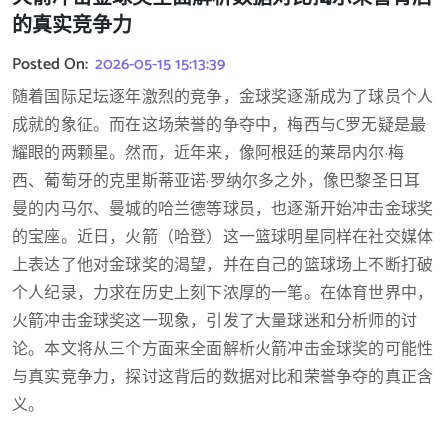
的真实竞争力
Posted On:
2026-05-15 15:13:39
随着国际足坛逐年激烈的竞争，金球奖逐渐成为了球员个人
成就的象征。而在这场荣誉的争夺中，梅西与C罗无疑是最
耀眼的两颗星。然而，近年来，像阿根廷的莱昂内尔·梅
西、葡萄牙的克里斯蒂亚诺·罗纳尔多之外，像巴黎圣日耳
曼的内马尔、曼城的哈兰德等球员，也逐渐开始冲击金球奖
的宝座。近日，火箭（哈登）这一篮球明星同样在社交媒体
上表达了他对金球奖的渴望，并在自己的篮球场上不断打破
个人纪录，力求在历史上刻下浓厚的一笔。在体育世界中，
火箭冲击金球奖这一现象，引发了大量球迷和分析师的讨
论。本文将从三个方面来全面解析火箭冲击金球奖的可能性
与真实竞争力，探讨这背后的数据对比和荣誉争夺的真正含
义。