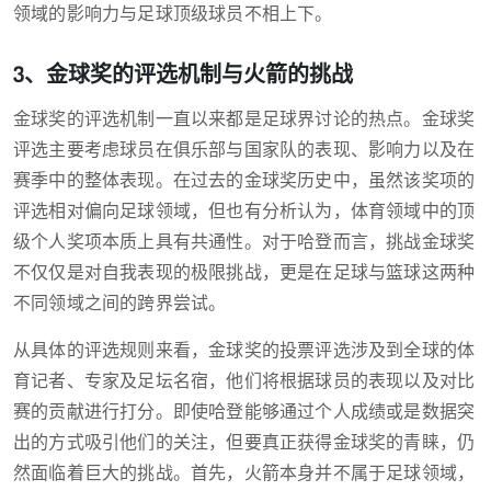
领域的影响力与足球顶级球员不相上下。
3、金球奖的评选机制与火箭的挑战
金球奖的评选机制一直以来都是足球界讨论的热点。金球奖
评选主要考虑球员在俱乐部与国家队的表现、影响力以及在
赛季中的整体表现。在过去的金球奖历史中，虽然该奖项的
评选相对偏向足球领域，但也有分析认为，体育领域中的顶
级个人奖项本质上具有共通性。对于哈登而言，挑战金球奖
不仅仅是对自我表现的极限挑战，更是在足球与篮球这两种
不同领域之间的跨界尝试。
从具体的评选规则来看，金球奖的投票评选涉及到全球的体
育记者、专家及足坛名宿，他们将根据球员的表现以及对比
赛的贡献进行打分。即使哈登能够通过个人成绩或是数据突
出的方式吸引他们的关注，但要真正获得金球奖的青睐，仍
然面临着巨大的挑战。首先，火箭本身并不属于足球领域，